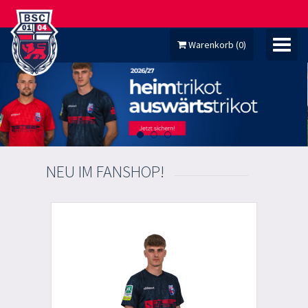
Warenkorb
(
0
)
MEIN KONTO
NEU IM FANSHOP!
TICKETS
FANARTIKEL
DAUERKARTEN
MITGLIED WERDEN!
HOMEPAGE