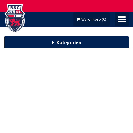
Warenkorb
(
0
)
Kategorien
MEIN KONTO
TICKETS
FANARTIKEL
DAUERKARTEN
MITGLIED WERDEN!
HOMEPAGE