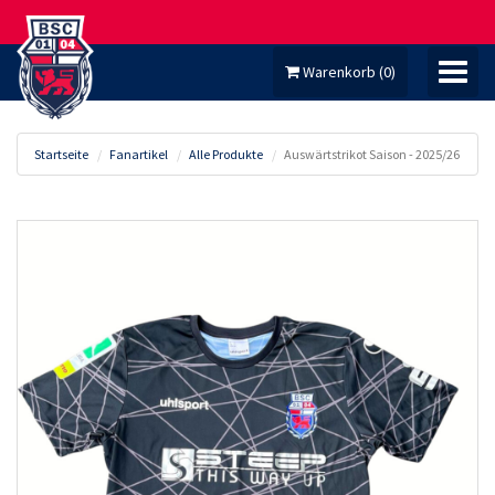
Warenkorb
(
0
)
Startseite
Fanartikel
Alle Produkte
Auswärtstrikot Saison - 2025/26
MEIN KONTO
TICKETS
FANARTIKEL
DAUERKARTEN
MITGLIED WERDEN!
HOMEPAGE