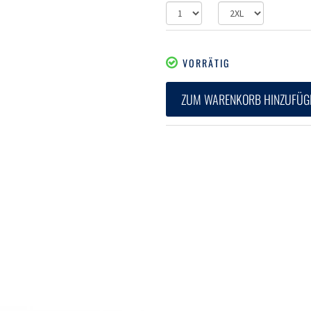
VORRÄTIG
ZUM WARENKORB HINZUFÜG