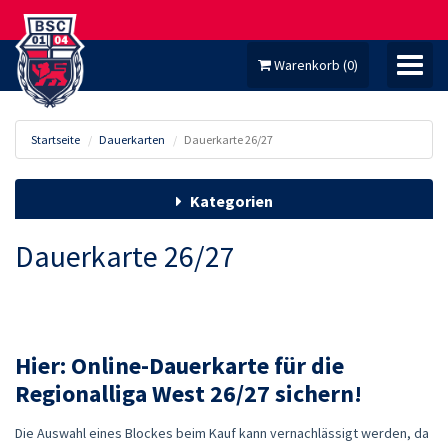
Warenkorb
(
0
)
Startseite
Dauerkarten
Dauerkarte 26/27
MEIN KONTO
Kategorien
Dauerkarte 26/27
TICKETS
FANARTIKEL
DAUERKARTEN
Hier: Online-
Dauerkarte für die
MITGLIED WERDEN!
Regionalliga West 26/27 sichern!
HOMEPAGE
Die Auswahl eines Blockes beim Kauf kann vernachlässigt werden, da